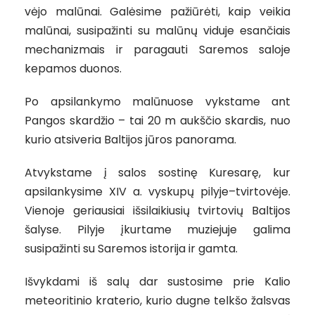
vėjo malūnai. Galėsime pažiūrėti, kaip veikia
malūnai, susipažinti su malūnų viduje esančiais
mechanizmais ir paragauti Saremos saloje
kepamos duonos.
Po apsilankymo malūnuose vykstame ant
Pangos skardžio – tai 20 m aukščio skardis, nuo
kurio atsiveria Baltijos jūros panorama.
Atvykstame į salos sostinę Kuresarę, kur
apsilankysime XIV a. vyskupų pilyje–tvirtovėje.
Vienoje geriausiai išsilaikiusių tvirtovių Baltijos
šalyse. Pilyje įkurtame muziejuje galima
susipažinti su Saremos istorija ir gamta.
Išvykdami iš salų dar sustosime prie Kalio
meteoritinio kraterio, kurio dugne telkšo žalsvas