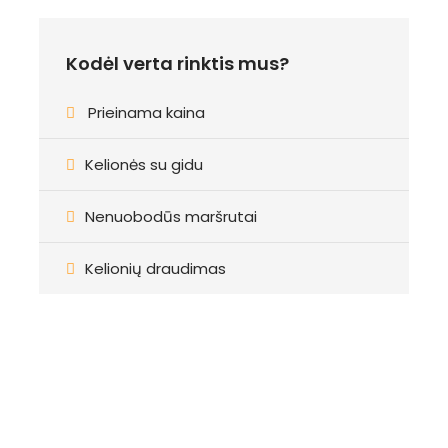
Kodėl verta rinktis mus?
Prieinama kaina
Kelionės su gidu
Nenuobodūs maršrutai
Kelionių draudimas
Registracija
Norite užsiregistruoti į mūsų kelionę ir patirti