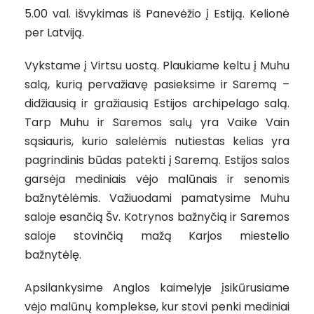
5.00 val. išvykimas iš Panevėžio į Estiją. Kelionė
per Latviją.
Vykstame į Virtsu uostą. Plaukiame keltu į Muhu
salą, kurią pervažiavę pasieksime ir Saremą –
didžiausią ir gražiausią Estijos archipelago salą.
Tarp Muhu ir Saremos salų yra Vaike Vain
sąsiauris, kurio salelėmis nutiestas kelias yra
pagrindinis būdas patekti į Saremą. Estijos salos
garsėja mediniais vėjo malūnais ir senomis
bažnytėlėmis. Važiuodami pamatysime Muhu
saloje esančią Šv. Kotrynos bažnyčią ir Saremos
saloje stovinčią mažą Karjos miestelio
bažnytėlę.
Apsilankysime Anglos kaimelyje įsikūrusiame
vėjo malūnų komplekse, kur stovi penki mediniai