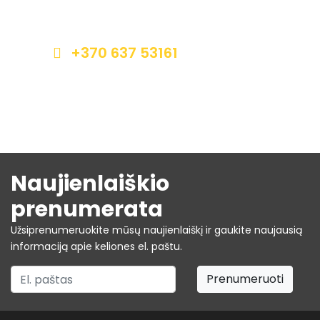
neišdildomų įspūdžių? Susisiekite apačioje
nurodytais kontaktais.
+370 637 53161
info@autrega.lt
Naujienlaiškio
prenumerata
Užsiprenumeruokite mūsų naujienlaiškį ir gaukite naujausią
informaciją apie keliones el. paštu.
Prenumeruoti