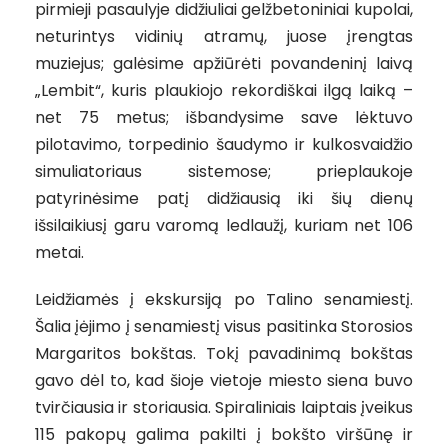
pirmieji pasaulyje didžiuliai gelžbetoniniai kupolai,
neturintys vidinių atramų, juose įrengtas
muziejus; galėsime apžiūrėti povandeninį laivą
„Lembit“, kuris plaukiojo rekordiškai ilgą laiką –
net 75 metus; išbandysime save lėktuvo
pilotavimo, torpedinio šaudymo ir kulkosvaidžio
simuliatoriaus sistemose; prieplaukoje
patyrinėsime patį didžiausią iki šių dienų
išsilaikiusį garu varomą ledlaužį, kuriam net 106
metai.
Leidžiamės į ekskursiją po Talino senamiestį.
Šalia įėjimo į senamiestį visus pasitinka Storosios
Margaritos bokštas. Tokį pavadinimą bokštas
gavo dėl to, kad šioje vietoje miesto siena buvo
tvirčiausia ir storiausia. Spiraliniais laiptais įveikus
115 pakopų galima pakilti į bokšto viršūnę ir