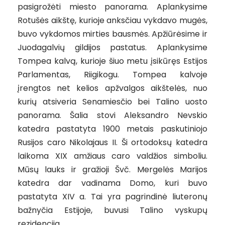
pasigrožėti miesto panorama. Aplankysime
Rotušės aikštę, kurioje anksčiau vykdavo mugės,
buvo vykdomos mirties bausmės. Apžiūrėsime ir
Juodagalvių gildijos pastatus. Aplankysime
Tompea kalvą, kurioje šiuo metu įsikūręs Estijos
Parlamentas, Riigikogu. Tompea kalvoje
įrengtos net kelios apžvalgos aikštelės, nuo
kurių atsiveria Senamiesčio bei Talino uosto
panorama. Šalia stovi Aleksandro Nevskio
katedra pastatyta 1900 metais paskutiniojo
Rusijos caro Nikolajaus II. Ši ortodoksų katedra
laikoma XIX amžiaus caro valdžios simboliu.
Mūsų lauks ir gražioji Švč. Mergelės Marijos
katedra dar vadinama Domo, kuri buvo
pastatyta XIV a. Tai yra pagrindinė liuteronų
bažnyčia Estijoje, buvusi Talino vyskupų
rezidencija.