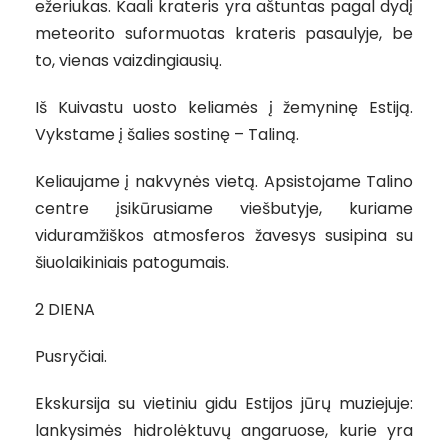
ežeriukas. Kaali krateris yra aštuntas pagal dydį
meteorito suformuotas krateris pasaulyje, be
to, vienas vaizdingiausių.
Iš Kuivastu uosto keliamės į žemyninę Estiją.
Vykstame į šalies sostinę – Taliną.
Keliaujame į nakvynės vietą. Apsistojame Talino
centre įsikūrusiame viešbutyje, kuriame
viduramžiškos atmosferos žavesys susipina su
šiuolaikiniais patogumais.
2 DIENA
Pusryčiai.
Ekskursija su vietiniu gidu Estijos jūrų muziejuje:
lankysimės hidrolėktuvų angaruose, kurie yra