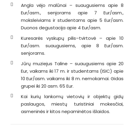
Angla vėjo malūnai – suaugusiems apie 8
Eur/asm., senjorams apie 7 Eur/asm.,
moksleiviams ir studentams apie 5 Eur/asm.
Duonos degustacija apie 4 Eur/asm.
Kuresarės vyskupų pilis–tvirtovė – apie 10
Eur/asm. suaugusiems, apie 8 Eur/asm.
senjorams.
Jūrų muziejus Taline – suaugusiems apie 20
Eur, vaikams iki 17 m. ir studentams (ISIC) apie
10 Eur/asm. vaikams iki 8 m. nemokamai. Gidas
grupei iki 20 asm. 65 Eur.
Kai kurių lankomų vietovių ir objektų gidų
paslaugos, miestų turistiniai mokesčiai,
asmeninės ir kitos nepaminėtos išlaidos.