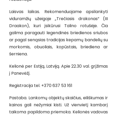
Laisvas laikas. Rekomenduojame apsilankyti
viduramžių užeigoje „Trečiasis drakonas“ (III
Draakon), kuri įsikūrusi Talino rotušėje. Čia
galima paragauti legendinės briedienos sriubos
ar pagal senąsias tradicijas kepamų bandelių su
morkomis, obuoliais, kopūstais, briediena ar
šerniena.
Kelionė per Estiją, Latviją. Apie 22.30 val. grįžimas
į Panevėžį.
Registracija tel. +370 637 53 161
Pastaba. Lankomų objektų skaičius, eiliškumas ir
kainos gali nežymiai kisti. Už vienvietį kambarį
taikoma papildoma priemoka. Kelionės vadovas