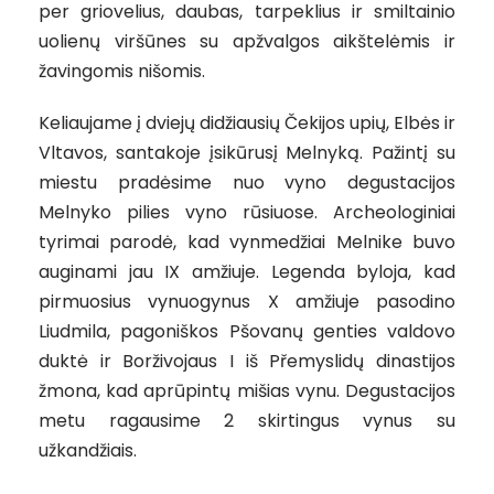
per griovelius, daubas, tarpeklius ir smiltainio
uolienų viršūnes su apžvalgos aikštelėmis ir
žavingomis nišomis.
Keliaujame į dviejų didžiausių Čekijos upių, Elbės ir
Vltavos, santakoje įsikūrusį Melnyką. Pažintį su
miestu pradėsime nuo vyno degustacijos
Melnyko pilies vyno rūsiuose. Archeologiniai
tyrimai parodė, kad vynmedžiai Melnike buvo
auginami jau IX amžiuje. Legenda byloja, kad
pirmuosius vynuogynus X amžiuje pasodino
Liudmila, pagoniškos Pšovanų genties valdovo
duktė ir Borživojaus I iš Přemyslidų dinastijos
žmona, kad aprūpintų mišias vynu. Degustacijos
metu ragausime 2 skirtingus vynus su
užkandžiais.