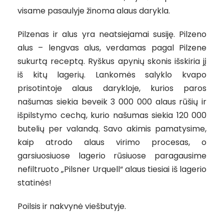
visame pasaulyje žinoma alaus darykla.
Pilzenas ir alus yra neatsiejamai susiję. Pilzeno
alus – lengvas alus, verdamas pagal Pilzene
sukurtą receptą. Ryškus apynių skonis išskiria jį
iš kitų lagerių. Lankomės salyklo kvapo
prisotintoje alaus darykloje, kurios paros
našumas siekia beveik 3 000 000 alaus rūšių ir
išpilstymo cechą, kurio našumas siekia 120 000
butelių per valandą. Savo akimis pamatysime,
kaip atrodo alaus virimo procesas, o
garsiuosiuose lagerio rūsiuose paragausime
nefiltruoto „Pilsner Urquell“ alaus tiesiai iš lagerio
statinės!
Poilsis ir nakvynė viešbutyje.