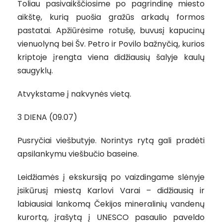
Toliau pasivaikščiosime po pagrindinę miesto
aikštę, kurią puošia gražūs arkadų formos
pastatai. Apžiūrėsime rotušę, buvusį kapucinų
vienuolyną bei Šv. Petro ir Povilo bažnyčią, kurios
kriptoje įrengta viena didžiausių šalyje kaulų
saugyklų.
Atvykstame į nakvynės vietą.
3 DIENA (09.07)
Pusryčiai viešbutyje. Norintys rytą gali pradėti
apsilankymu viešbučio baseine.
Leidžiamės į ekskursiją po vaizdingame slėnyje
įsikūrusį miestą Karlovi Varai – didžiausią ir
labiausiai lankomą Čekijos mineralinių vandenų
kurortą, įrašytą į UNESCO pasaulio paveldo