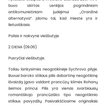
buvo skirtas Lenkijos pogrindiniam
antikomunistiniam judėjimui „Oranžinė
alternatyva“. Įdomu tai, kad mieste yra ir
lietuviškasis.
Poilsis ir nakvynė viešbutyje.
2 DIENA (09.06)
Pusryčiai viešbutyje.
Toliau lankysimės neogotikinėje Sychrovo pilyje.
Buvusi baroko stiliaus pilis dabartinę neogotikinę
išvaizdą įgavo valdant prancūzų kilmės Rohanų
šeimos princui. Pilis yra vienas svarbiausių
romantiškojo prancūziško tipo neogotikinio
stiliaus pavyzdžių. Pasivaikščiosime originaliais