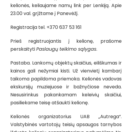
kelionės, keliaujame namų link per Lenkiją. Apie
23.00 val. grįžtame į Panevėžį.
Registracija tel. +370 637 53 161
Prieš registruojantis į kelionę, prašome
perskaityti
Paslaugų teikimo sąlygas
.
Pastaba. Lankomų objektų skaičius, eiliškumas ir
kainos gali nežymiai kisti. Už vienvietį kambarį
taikoma papildoma priemoka. Kelionės vadovas
ekskursijų muziejuose ir bažnyčiose neveda.
Nesusirinkus pakankamam keleivių skaičiui,
pasiliekame teisę atšaukti kelionę.
Kelionės organizatorius UAB „Autrega“.
Valstybinės vartotojų teisių apsaugos tarnybos