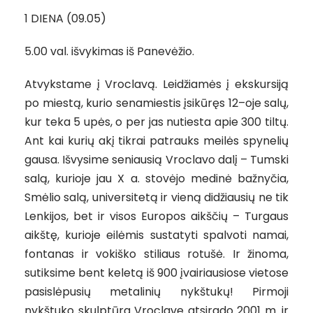
1 DIENA (09.05)
5.00 val. išvykimas iš Panevėžio.
Atvykstame į Vroclavą. Leidžiamės į ekskursiją
po miestą, kurio senamiestis įsikūręs 12–oje salų,
kur teka 5 upės, o per jas nutiesta apie 300 tiltų.
Ant kai kurių akį tikrai patrauks meilės spynelių
gausa. Išvysime seniausią Vroclavo dalį – Tumski
salą, kurioje jau X a. stovėjo medinė bažnyčia,
Smėlio salą, universitetą ir vieną didžiausių ne tik
Lenkijos, bet ir visos Europos aikščių – Turgaus
aikštę, kurioje eilėmis sustatyti spalvoti namai,
fontanas ir vokiško stiliaus rotušė. Ir žinoma,
sutiksime bent keletą iš 900 įvairiausiose vietose
pasislėpusių metalinių nykštukų! Pirmoji
nykštuko skulptūra Vroclave atsirado 2001 m. ir