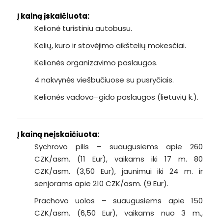
Į kainą įskaičiuota:
Kelionė turistiniu autobusu.
Kelių, kuro ir stovėjimo aikštelių mokesčiai.
Kelionės organizavimo paslaugos.
4 nakvynės viešbučiuose su pusryčiais.
Kelionės vadovo–gido paslaugos (lietuvių k.).
Į kainą neįskaičiuota:
Sychrovo pilis – suaugusiems apie 260
CZK/asm. (11 Eur), vaikams iki 17 m. 80
CZK/asm. (3,50 Eur), jaunimui iki 24 m. ir
senjorams apie 210 CZK/asm. (9 Eur).
Prachovo uolos – suaugusiems apie 150
CZK/asm. (6,50 Eur), vaikams nuo 3 m.,