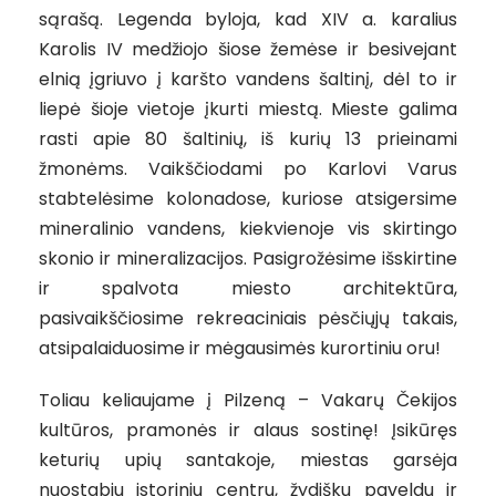
sąrašą. Legenda byloja, kad XIV a. karalius
Karolis IV medžiojo šiose žemėse ir besivejant
elnią įgriuvo į karšto vandens šaltinį, dėl to ir
liepė šioje vietoje įkurti miestą. Mieste galima
rasti apie 80 šaltinių, iš kurių 13 prieinami
žmonėms. Vaikščiodami po Karlovi Varus
stabtelėsime kolonadose, kuriose atsigersime
mineralinio vandens, kiekvienoje vis skirtingo
skonio ir mineralizacijos. Pasigrožėsime išskirtine
ir spalvota miesto architektūra,
pasivaikščiosime rekreaciniais pėsčiųjų takais,
atsipalaiduosime ir mėgausimės kurortiniu oru!
Toliau keliaujame į Pilzeną – Vakarų Čekijos
kultūros, pramonės ir alaus sostinę! Įsikūręs
keturių upių santakoje, miestas garsėja
nuostabiu istoriniu centru, žydišku paveldu ir