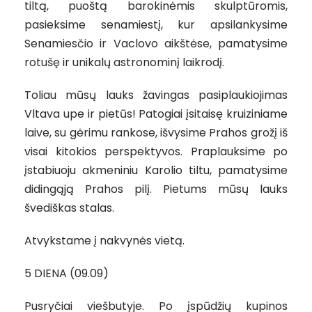
tiltą, puoštą barokinėmis skulptūromis,
pasieksime senamiestį, kur apsilankysime
Senamiesčio ir Vaclovo aikštėse, pamatysime
rotušę ir unikalų astronominį laikrodį.
Toliau mūsų lauks žavingas pasiplaukiojimas
Vltava upe ir pietūs! Patogiai įsitaisę kruiziniame
laive, su gėrimu rankose, išvysime Prahos grožį iš
visai kitokios perspektyvos. Praplauksime po
įstabiuoju akmeniniu Karolio tiltu, pamatysime
didingąją Prahos pilį. Pietums mūsų lauks
švediškas stalas.
Atvykstame į nakvynės vietą.
5 DIENA (09.09)
Pusryčiai viešbutyje. Po įspūdžių kupinos