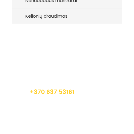
Nenuobodūs maršrutai
Kelionių draudimas
Registracija
Norite užsiregistruoti į mūsų kelionę ir patirti
neišdildomų įspūdžių? Susisiekite apačioje
nurodytais kontaktais.
+370 637 53161
info@autrega.lt