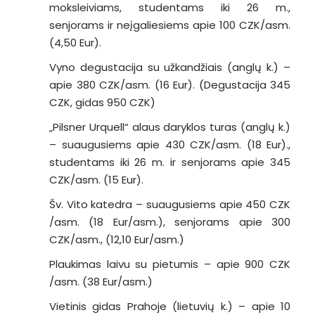
moksleiviams, studentams iki 26 m.,
senjorams ir neįgaliesiems apie 100 CZK/asm.
(4,50 Eur).
Vyno degustacija su užkandžiais (anglų k.) –
apie 380 CZK/asm. (16 Eur). (Degustacija 345
CZK, gidas 950 CZK)
„Pilsner Urquell“ alaus daryklos turas (anglų k.)
– suaugusiems apie 430 CZK/asm. (18 Eur).,
studentams iki 26 m. ir senjorams apie 345
CZK/asm. (15 Eur).
Šv. Vito katedra – suaugusiems apie 450 CZK
/asm. (18 Eur/asm.), senjorams apie 300
CZK/asm., (12,10 Eur/asm.)
Plaukimas laivu su pietumis – apie 900 CZK
/asm. (38 Eur/asm.)
Vietinis gidas Prahoje (lietuvių k.) – apie 10