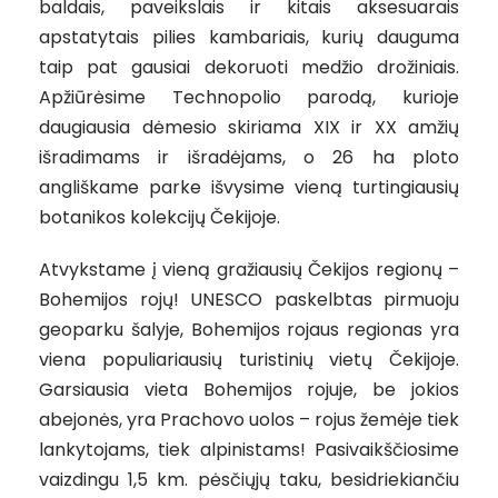
baldais, paveikslais ir kitais aksesuarais
apstatytais pilies kambariais, kurių dauguma
taip pat gausiai dekoruoti medžio drožiniais.
Apžiūrėsime Technopolio parodą, kurioje
daugiausia dėmesio skiriama XIX ir XX amžių
išradimams ir išradėjams, o 26 ha ploto
angliškame parke išvysime vieną turtingiausių
botanikos kolekcijų Čekijoje.
Atvykstame į vieną gražiausių Čekijos regionų –
Bohemijos rojų! UNESCO paskelbtas pirmuoju
geoparku šalyje, Bohemijos rojaus regionas yra
viena populiariausių turistinių vietų Čekijoje.
Garsiausia vieta Bohemijos rojuje, be jokios
abejonės, yra Prachovo uolos – rojus žemėje tiek
lankytojams, tiek alpinistams! Pasivaikščiosime
vaizdingu 1,5 km. pėsčiųjų taku, besidriekiančiu