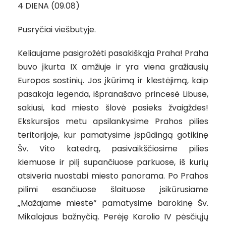
4 DIENA (09.08)
Pusryčiai viešbutyje.
Keliaujame pasigrožėti pasakiškąja Praha! Praha
buvo įkurta IX amžiuje ir yra viena gražiausių
Europos sostinių. Jos įkūrimą ir klestėjimą, kaip
pasakoja legenda, išpranašavo princesė Libuse,
sakiusi, kad miesto šlovė pasieks žvaigždes!
Ekskursijos metu apsilankysime Prahos pilies
teritorijoje, kur pamatysime įspūdingą gotikinę
Šv. Vito katedrą, pasivaikščiosime pilies
kiemuose ir pilį supančiuose parkuose, iš kurių
atsiveria nuostabi miesto panorama. Po Prahos
pilimi esančiuose šlaituose įsikūrusiame
„Mažajame mieste“ pamatysime barokinę Šv.
Mikalojaus bažnyčią. Perėję Karolio IV pėsčiųjų