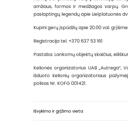
amžiaus, formos ir medžiagos varpų. Gro
paslaptingų legendų apie Lielplatuonės dv
Kupini gerų įspūdžių apie 20.00 val. grįšime
Registracija tel. +370 637 53 161
Pastaba. Lankomų objektų skaičius, eiliškuma
Kelionės organizatorius UAB „Autrega“, V
išduoto kelionių organizatoriaus pažymėj
polisas Nr. KOFG 001421.
Išvykimo ir grįžimo vieta