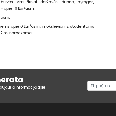
ulvės, virti žirniai, daržovės, duona, pyragas,
 – apie 16 Eur/asm.
r/asm.
usiems apie 6 Eur/asm., moksleiviams, studentams
ki 7 m. nemokamai.
merata
aujausią informaciją apie