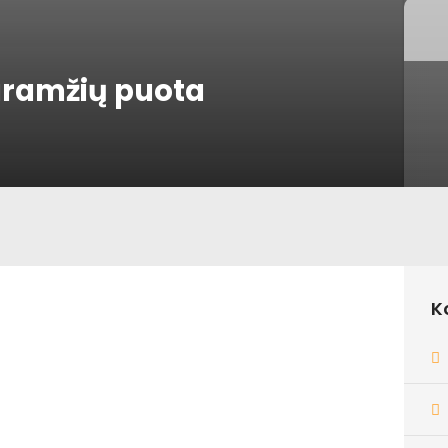
duramžių puota
K