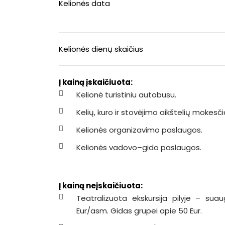
Kelionės data
Kelionės dienų skaičius
Į kainą įskaičiuota:
Kelionė turistiniu autobusu.
Kelių, kuro ir stovėjimo aikštelių mokesčia
Kelionės organizavimo paslaugos.
Kelionės vadovo–gido paslaugos.
Į kainą neįskaičiuota:
Teatralizuota ekskursija pilyje – s
Eur/asm. Gidas grupei apie 50 Eur.