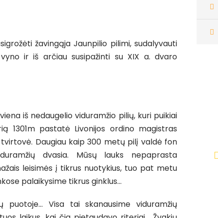
igrožėti žavingąja Jaunpilio pilimi, sudalyvauti
yno ir iš arčiau susipažinti su XIX a. dvaro
N
iena iš nedaugelio viduramžio pilių, kuri puikiai
n
kurią 1301m pastatė Livonijos ordino magistras
n
 tvirtovė. Daugiau kaip 300 metų pilį valdė fon
viduramžių dvasia. Mūsų lauks nepaprasta
ažais leisimės į tikrus nuotykius, tuo pat metu
ankose palaikysime tikrus ginklus…
ių puotoje… Visa tai skanausime viduramžių
uos laikus, kai čia pietaudavo riteriai… Žvakių