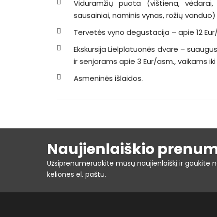
Viduramžių puota (vištiena, vėdarai, b
sausainiai, naminis vynas, rožių vanduo)
Tervetės vyno degustacija – apie 12 Eu
Ekskursija Lielplatuonės dvare – suaug
ir senjorams apie 3 Eur/asm., vaikams i
Asmeninės išlaidos.
Naujienlaiškio prenu
Užsiprenumeruokite mūsų naujienlaiškį ir gaukite n
keliones el. paštu.