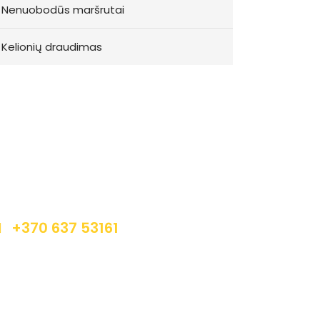
Nenuobodūs maršrutai
Kelionių draudimas
Registracija
orite užsiregistruoti į mūsų kelionę ir patirti
eišdildomų įspūdžių? Susisiekite apačioje
urodytais kontaktais.
+370 637 53161
info@autrega.lt