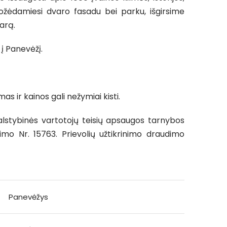
žėdamiesi dvaro fasadu bei parku, išgirsime
arą.
 į Panevėžį.
s ir kainos gali nežymiai kisti.
alstybinės vartotojų teisių apsaugos tarnybos
imo Nr. 15763. Prievolių užtikrinimo draudimo
Panevėžys