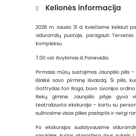
Kelionės informacija
2026 m. sausio 31 d. kviečiame keliauti pas
viduramžių puotoje, paragauti Tervetės v
kompleksu.
7.00 val. išvykimas iš Panevėžio.
Pirmasis mūsų sustojimas Jaunpilio pilis – v
išlaikė savo pirminę išvaizdą. Ši pilis, 
Gotfrydas fon Roga, buvo Livonijos ordino
Rekų giminė. Jaunpilio pilyje gyva 
teatralizuota ekskursija – kartu su person
sužinosime visas pilies paslaptis ir netgi r
Po ekskursijos sudalyvausime viduramž
smuklėje, kurios atmosfera mus nukels į t