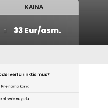
KAINA
33 Eur/asm.
odėl verta rinktis mus?
Prieinama kaina
Kelionės su gidu