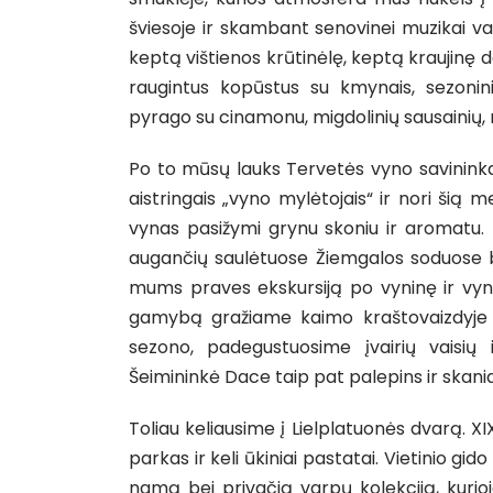
šviesoje ir skambant senovinei muzikai v
keptą vištienos krūtinėlę, keptą kraujinę d
raugintus kopūstus su kmynais, sezonin
pyrago su cinamonu, migdolinių sausainių, 
Po to mūsų lauks Tervetės vyno savininkai
aistringais „vyno mylėtojais“ ir nori šią 
vynas pasižymi grynu skoniu ir aromatu. 
augančių saulėtuose Žiemgalos soduose be
mums praves ekskursiją po vyninę ir vyno
gamybą gražiame kaimo kraštovaizdyje 
sezono, padegustuosime įvairių vaisių 
Šeimininkė Dace taip pat palepins ir skania
Toliau keliausime į Lielplatuonės dvarą. 
parkas ir keli ūkiniai pastatai. Vietinio g
namą bei privačią varpų kolekciją, kurioje