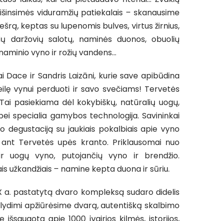
aišinsimės viduramžių patiekalais – skanausime
ešrą, keptas su lupenomis bulves, virtus žirnius,
ių daržovių salotų, naminės duonos, obuolių
naminio vyno ir rožių vandens…
 Dace ir Sandris Laizāni, kurie save apibūdina
meilę vynui perduoti ir savo svečiams! Tervetės
Tai pasiekiama dėl kokybiškų, natūralių uogų,
i specialia gamybos technologija. Savininkai
 degustaciją su jaukiais pokalbiais apie vyno
ant Tervetės upės kranto. Priklausomai nuo
ir uogų vyno, putojančių vyno ir brendžio.
is užkandžiais – namine kepta duona ir sūriu.
XIX a. pastatytą dvaro kompleksą sudaro didelis
ido lydimi apžiūrėsime dvarą, autentišką skalbimo
 išsaugota apie 1000 įvairios kilmės, istorijos,