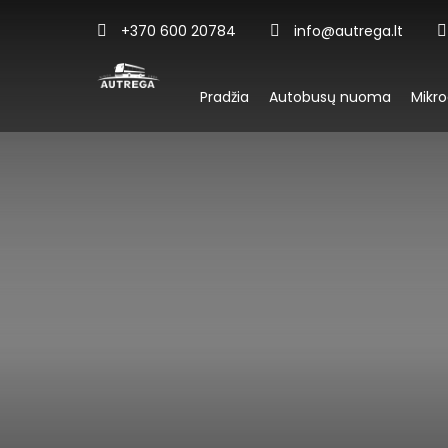
+370 600 20784
info@autrega.lt
Pradžia
Autobusų nuoma
Mikr