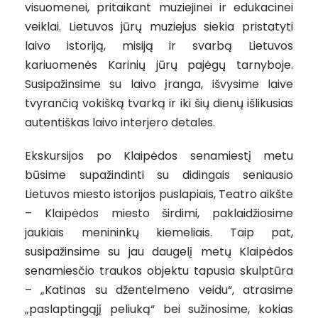
visuomenei, pritaikant muziejinei ir edukacinei
veiklai. Lietuvos jūrų muziejus siekia pristatyti
laivo istoriją, misiją ir svarbą Lietuvos
kariuomenės Karinių jūrų pajėgų tarnyboje.
Susipažinsime su laivo įranga, išvysime laive
tvyrančią vokišką tvarką ir iki šių dienų išlikusias
autentiškas laivo interjero detales.
Ekskursijos po Klaipėdos senamiestį metu
būsime supažindinti su didingais seniausio
Lietuvos miesto istorijos puslapiais, Teatro aikšte
– Klaipėdos miesto širdimi, paklaidžiosime
jaukiais menininkų kiemeliais. Taip pat,
susipažinsime su jau daugelį metų Klaipėdos
senamiesčio traukos objektu tapusia skulptūra
– „Katinas su džentelmeno veidu“, atrasime
„paslaptingąjį peliuką“ bei sužinosime, kokias