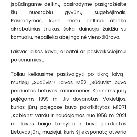
Įspūdingame delfinų pasirodyme pasigrožėsite
šių nuostabių gyvūnų sugebėjimais.
Pasirodymas, kurio metu delfinai atlieka
akrobatinius triukus, šoka, dainuoja, žaidžia su
kamuoliu, nepalieka abejingo nė vieno žiūrovo.
Laisvas laikas kavai, arbatai ar pasivaikščiojimui
po senamiestį.
Toliau keliausime pasižvalgyti po tikrą laivą–
muziejų „Sudūvis“! Laivas M52 „Sūduvis“ buvo
perduotas Lietuvos kariuomenės Karinėms jūrų
pajėgoms 1999 m. Jis dovanotas Vokietijos,
kurios jūrų pajėgose buvo pakrikštytas M1071
„Koblenz“ vardu ir naudojamas nuo 1958 m. 2021
m. laivas baigė tarnybą ir buvo perduotas
Lietuvos jūrų muziejui, kuris šį eksponatą atveria