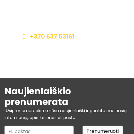
Norite užsiregistruoti į mūsų kelionę ir patirti
neišdildomų įspūdžių? Susisiekite apačioje
nurodytais kontaktais.
+370 637 53161
info@autrega.lt
Naujienlaiškio
prenumerata
Užsiprenumeruokite mūsų naujienlaiškį ir gaukite naujausią
informaciją apie keliones el. paštu.
Prenumeruoti