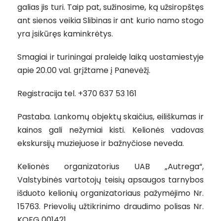
galias jis turi. Taip pat, sužinosime, ką užsiropštęs
ant sienos veikia Slibinas ir ant kurio namo stogo
yra įsikūręs kaminkrėtys.
Smagiai ir turiningai praleidę laiką uostamiestyje
apie 20.00 val. grįžtame į Panevėžį.
Registracija tel. +370 637 53 161
Pastaba. Lankomų objektų skaičius, eiliškumas ir
kainos gali nežymiai kisti. Kelionės vadovas
ekskursijų muziejuose ir bažnyčiose neveda.
Kelionės organizatorius UAB „Autrega“,
Valstybinės vartotojų teisių apsaugos tarnybos
išduoto kelionių organizatoriaus pažymėjimo Nr.
15763. Prievolių užtikrinimo draudimo polisas Nr.
KOFG 001421.