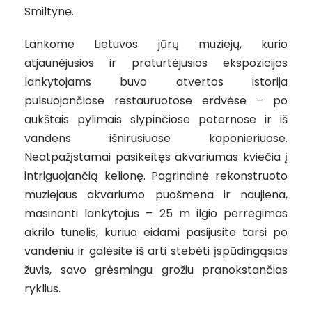
Smiltynę.
Lankome Lietuvos jūrų muziejų, kurio
atjaunėjusios ir praturtėjusios ekspozicijos
lankytojams buvo atvertos istorija
pulsuojančiose restauruotose erdvėse – po
aukštais pylimais slypinčiose poternose ir iš
vandens išnirusiuose kaponieriuose.
Neatpažįstamai pasikeitęs akvariumas kviečia į
intriguojančią kelionę. Pagrindinė rekonstruoto
muziejaus akvariumo puošmena ir naujiena,
masinanti lankytojus – 25 m ilgio perregimas
akrilo tunelis, kuriuo eidami pasijusite tarsi po
vandeniu ir galėsite iš arti stebėti įspūdingąsias
žuvis, savo grėsmingu grožiu pranokstančias
ryklius.