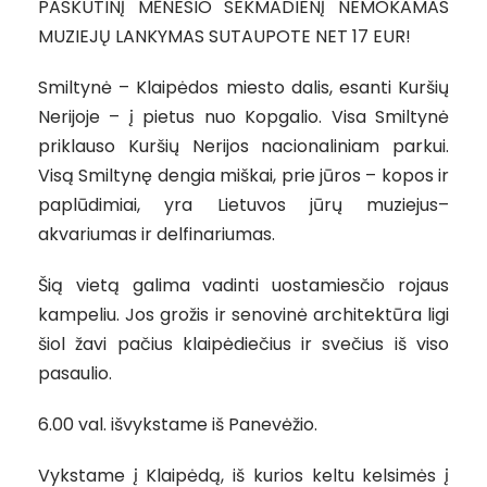
PASKUTINĮ MĖNESIO SEKMADIENĮ NEMOKAMAS
MUZIEJŲ LANKYMAS SUTAUPOTE NET 17 EUR!
Smiltynė – Klaipėdos miesto dalis, esanti Kuršių
Nerijoje – į pietus nuo Kopgalio. Visa Smiltynė
priklauso Kuršių Nerijos nacionaliniam parkui.
Visą Smiltynę dengia miškai, prie jūros – kopos ir
paplūdimiai, yra Lietuvos jūrų muziejus–
akvariumas ir delfinariumas.
Šią vietą galima vadinti uostamiesčio rojaus
kampeliu. Jos grožis ir senovinė architektūra ligi
šiol žavi pačius klaipėdiečius ir svečius iš viso
pasaulio.
6.00 val. išvykstame iš Panevėžio.
Vykstame į Klaipėdą, iš kurios keltu kelsimės į