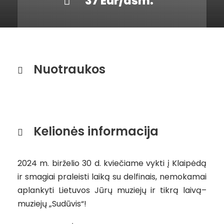
37 Eur/asm.
Nuotraukos
Kelionės informacija
2024 m. birželio 30 d. kviečiame vykti į Klaipėdą
ir smagiai praleisti laiką su delfinais, nemokamai
aplankyti Lietuvos Jūrų muziejų ir tikrą laivą–
muziejų „Sudūvis“!