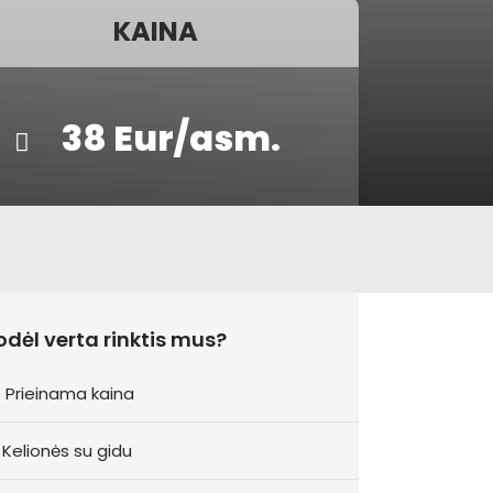
KAINA
38 Eur/asm.
odėl verta rinktis mus?
Prieinama kaina
Kelionės su gidu