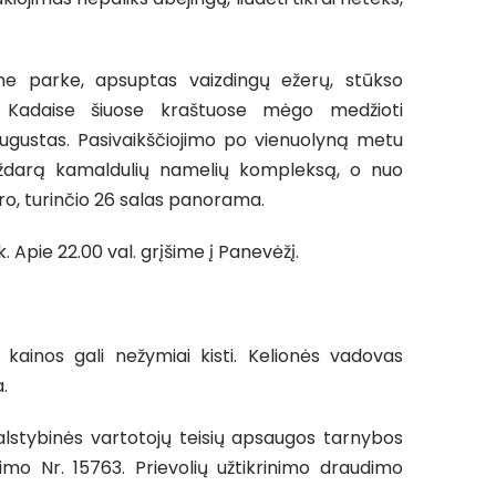
me parke, apsuptas vaizdingų ežerų, stūkso
s. Kadaise šiuose kraštuose mėgo medžioti
Augustas. Pasivaikščiojimo po vienuolyną metu
uždarą kamaldulių namelių kompleksą, o nuo
o, turinčio 26 salas panorama.
 Apie 22.00 val. grįšime į Panevėžį.
kainos gali nežymiai kisti. Kelionės vadovas
.
alstybinės vartotojų teisių apsaugos tarnybos
imo Nr. 15763. Prievolių užtikrinimo draudimo