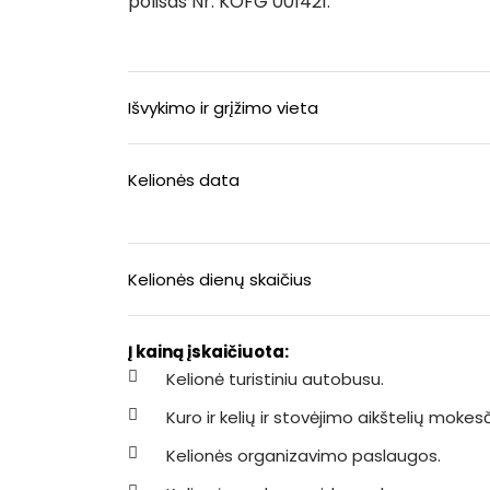
polisas Nr. KOFG 001421.
Išvykimo ir grįžimo vieta
Kelionės data
Kelionės dienų skaičius
Į kainą įskaičiuota:
Kelionė turistiniu autobusu.
Kuro ir kelių ir stovėjimo aikštelių mokesč
Kelionės organizavimo paslaugos.