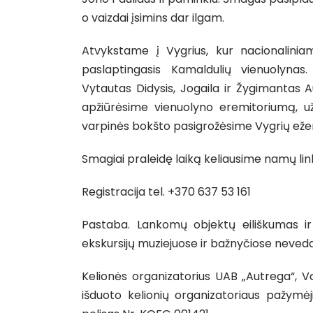
o vaizdai įsimins dar ilgam.
Atvykstame į Vygrius, kur nacionalinia
paslaptingasis Kamaldulių vienuolyna
Vytautas Didysis, Jogaila ir Žygimantas 
apžiūrėsime vienuolyno eremitoriumą, 
varpinės bokšto pasigrožėsime Vygrių ežer
Smagiai praleidę laiką keliausime namų link.
Registracija tel. +370 637 53 161
Pastaba. Lankomų objektų eiliškumas ir 
ekskursijų muziejuose ir bažnyčiose neveda
Kelionės organizatorius UAB „Autrega“, V
išduoto kelionių organizatoriaus pažymėj