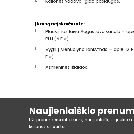
Kelionės vadovo–gido paslaugos.
Į kainą neįskaičiuota:
Plaukimas laivu Augustavo kanalu – apie
PLN (5 Eur)
Vygrių vienuolyno lankymas – apie 12 P
Eur).
Asmeninės išlaidos.
Naujienlaiškio prenu
Užsiprenumeruokite mūsų naujienlaiškį ir gaukite n
keliones el. paštu.