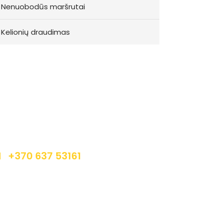
Nenuobodūs maršrutai
Kelionių draudimas
Registracija
orite užsiregistruoti į mūsų kelionę ir patirti
eišdildomų įspūdžių? Susisiekite apačioje
urodytais kontaktais.
+370 637 53161
info@autrega.lt