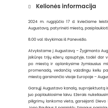
Kelionės informacija
2024 m. rugpjūčio 17 d. kviečiame leist
Augustavą, patyrinėti miestą, pasiplaukioti
8.00 val. Išvykimas iš Panevėžio.
Atvykstame į Augustavą – Žygimanto Augus
įsikūręs trijų ežerų apsuptyje, todėl dar
po miestą ir aplankysime žymiausius mi
promenadą, vedančią vaizdingu keliu pa
miestą garsinančio visoje Europoje – Augu
Garsųjį Augustavo kanalą, suprojektuotą ir
juo paplaukiosime laivu. Ežerais nukeliausim
piligrimų lankoma vieta, garsėjanti Dievo 
Jono Pauliaus II paminklu. Smagus pasiplauk