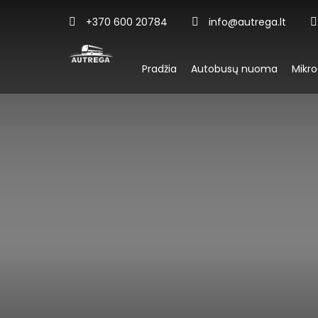
+370 600 20784
info@autrega.lt
Pradžia
Autobusų nuoma
Mikr