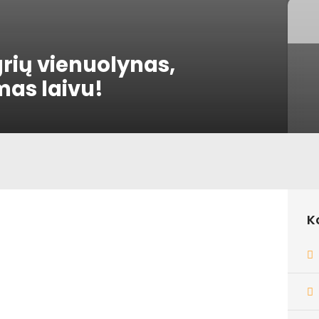
grių vienuolynas,
mas laivu!
K