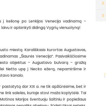
is į kelionę po Lenkijos Venecija vadinamą –
 laivu ir aplankyti didingą Vygrių vienuolyną!
to miestą. Karališkasis kurortas Augustavas,
N
 vadinamas „Šiaurės Venecija“. Pasivaikščiosime
n
esto objektus – Augustavo bulvarą – gražią
n
lei Netta upę į Necko ežerą, nepamiršime ir
stavo kanalo.
 pastatytą dar XIX a. ne tik apžiūrėsime, bet ir
e link salelės, kurioje stovi maža koplytėlė. Tai
Motinos Marijos šventuoju šaltiniu ir popiežiaus
iojimas nepaliks abejingų, liūdėti tikrai neteks,