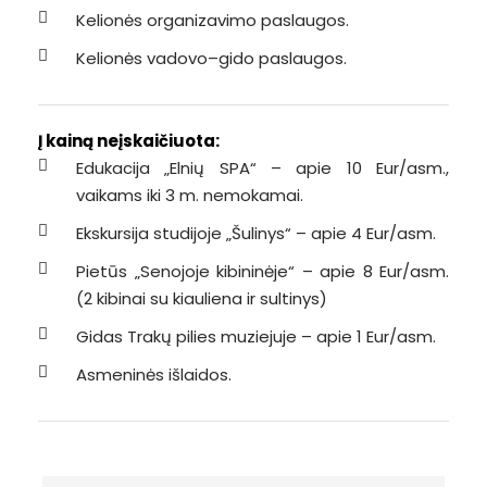
Kelionės organizavimo paslaugos.
Kelionės vadovo–gido paslaugos.
Į kainą neįskaičiuota:
Edukacija „Elnių SPA“ – apie 10 Eur/asm.,
vaikams iki 3 m. nemokamai.
Ekskursija studijoje „Šulinys“ – apie 4 Eur/asm.
Pietūs „Senojoje kibininėje“ – apie 8 Eur/asm.
(2 kibinai su kiauliena ir sultinys)
Gidas Trakų pilies muziejuje – apie 1 Eur/asm.
Asmeninės išlaidos.