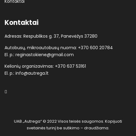
Kontaktai
Kontaktai
Adresas: Respublikos g. 37, Panevėžys 37280
Autobusų, mikroautobusų nuoma:
+370 600 20784
El. p.:
reginastokiene@gmail.com
Kelionių organizavimas:
+370 637 53161
El. p.:
info@autrega.lt
UAB „Autrega“ © 2022 Visos teisės saugomos. Kopijuoti
svetainės turinį be sutikimo – draudžiama.