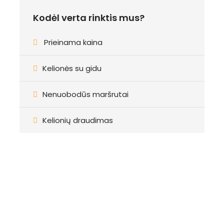
Kodėl verta rinktis mus?
Prieinama kaina
Kelionės su gidu
Nenuobodūs maršrutai
Kelionių draudimas
Registracija
Norite užsiregistruoti į mūsų kelionę ir patirti
neišdildomų įspūdžių? Susisiekite apačioje
nurodytais kontaktais.