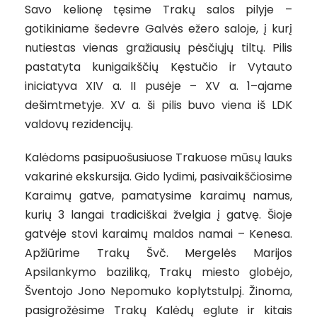
Savo kelionę tęsime Trakų salos pilyje –
gotikiniame šedevre Galvės ežero saloje, į kurį
nutiestas vienas gražiausių pėsčiųjų tiltų. Pilis
pastatyta kunigaikščių Kęstučio ir Vytauto
iniciatyva XIV a. II pusėje – XV a. 1–ajame
dešimtmetyje. XV a. ši pilis buvo viena iš LDK
valdovų rezidencijų.
Kalėdoms pasipuošusiuose Trakuose mūsų lauks
vakarinė ekskursija. Gido lydimi, pasivaikščiosime
Karaimų gatve, pamatysime karaimų namus,
kurių 3 langai tradiciškai žvelgia į gatvę. Šioje
gatvėje stovi karaimų maldos namai – Kenesa.
Apžiūrime Trakų Švč. Mergelės Marijos
Apsilankymo baziliką, Trakų miesto globėjo,
Šventojo Jono Nepomuko koplytstulpį. Žinoma,
pasigrožėsime Trakų Kalėdų eglute ir kitais