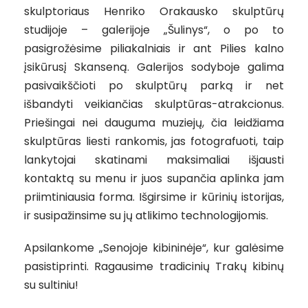
skulptoriaus Henriko Orakausko skulptūrų
studijoje – galerijoje „Šulinys“, o po to
pasigrožėsime piliakalniais ir ant Pilies kalno
įsikūrusį Skanseną. Galerijos sodyboje galima
pasivaikščioti po skulptūrų parką ir net
išbandyti veikiančias skulptūras-atrakcionus.
Priešingai nei dauguma muziejų, čia leidžiama
skulptūras liesti rankomis, jas fotografuoti, taip
lankytojai skatinami maksimaliai išjausti
kontaktą su menu ir juos supančia aplinka jam
priimtiniausia forma. Išgirsime ir kūrinių istorijas,
ir susipažinsime su jų atlikimo technologijomis.
Apsilankome „Senojoje kibininėje“, kur galėsime
pasistiprinti. Ragausime tradicinių Trakų kibinų
su sultiniu!