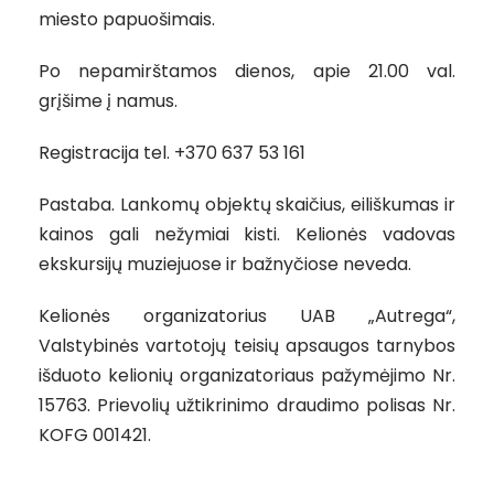
miesto papuošimais.
Po nepamirštamos dienos, apie 21.00 val.
grįšime į namus.
Registracija tel. +370 637 53 161
Pastaba. Lankomų objektų skaičius, eiliškumas ir
kainos gali nežymiai kisti. Kelionės vadovas
ekskursijų muziejuose ir bažnyčiose neveda.
Kelionės organizatorius UAB „Autrega“,
Valstybinės vartotojų teisių apsaugos tarnybos
išduoto kelionių organizatoriaus pažymėjimo Nr.
15763. Prievolių užtikrinimo draudimo polisas Nr.
KOFG 001421.