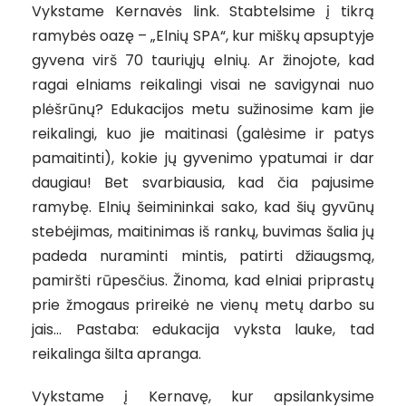
Vykstame Kernavės link. Stabtelsime į tikrą
ramybės oazę – „Elnių SPA“, kur miškų apsuptyje
gyvena virš 70 tauriųjų elnių. Ar žinojote, kad
ragai elniams reikalingi visai ne savigynai nuo
plėšrūnų? Edukacijos metu sužinosime kam jie
reikalingi, kuo jie maitinasi (galėsime ir patys
pamaitinti), kokie jų gyvenimo ypatumai ir dar
daugiau! Bet svarbiausia, kad čia pajusime
ramybę. Elnių šeimininkai sako, kad šių gyvūnų
stebėjimas, maitinimas iš rankų, buvimas šalia jų
padeda nuraminti mintis, patirti džiaugsmą,
pamiršti rūpesčius. Žinoma, kad elniai priprastų
prie žmogaus prireikė ne vienų metų darbo su
jais… Pastaba: edukacija vyksta lauke, tad
reikalinga šilta apranga.
Vykstame į Kernavę, kur apsilankysime