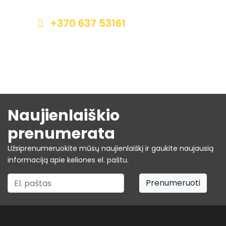
+370 637 53161
info@autrega.lt
Naujienlaiškio
prenumerata
Užsiprenumeruokite mūsų naujienlaiškį ir gaukite naujausią
informaciją apie keliones el. paštu.
Prenumeruoti